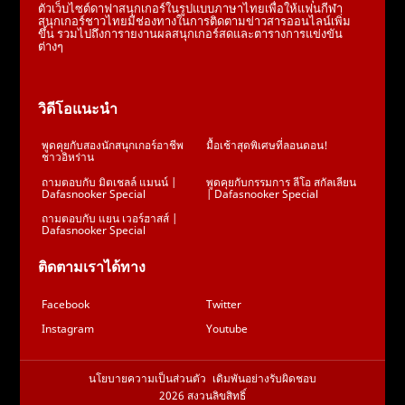
ตัวเว็บไซต์ดาฟาสนุกเกอร์ในรูปแบบภาษาไทยเพื่อให้แฟนกีฬา
สนุกเกอร์ชาวไทยมีช่องทางในการติดตามข่าวสารออนไลน์เพิ่ม
ขึ้น รวมไปถึงการายงานผลสนุกเกอร์สดและตารางการแข่งขัน
ต่างๆ
วิดีโอแนะนำ
พูดคุยกับสองนักสนุกเกอร์อาชีพ
มื้อเช้าสุดพิเศษที่ลอนดอน!
ชาวอิหร่าน
ถามตอบกับ มิตเชลล์ แมนน์ |
พูดคุยกับกรรมการ ลีโอ สกัลเลียน
Dafasnooker Special
| Dafasnooker Special
ถามตอบกับ แยน เวอร์ฮาสส์ |
Dafasnooker Special
ติดตามเราได้ทาง
Facebook
Twitter
Instagram
Youtube
นโยบายความเป็นส่วนตัว
เดิมพันอย่างรับผิดชอบ
2026 สงวนลิขสิทธิ์