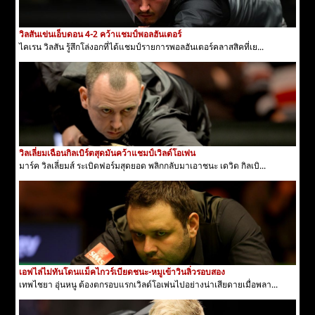
วิลสันเข่นเอ็บดอน 4-2 คว้าแชมป์พอลฮันเตอร์
ไคเรน วิลสัน รู้สึกโล่งอกที่ได้แชมป์รายการพอลฮันเตอร์คลาสสิคที่เย...
วิลเลี่ยมเฉือนกิลเบิร์ตสุดมันคว้าแชมป์เวิลด์โอเพ่น
มาร์ค วิลเลี่ยมส์ ระเบิดฟอร์มสุดยอด พลิกกลับมาเอาชนะ เดวิด กิลเบิ...
เอฟไล่ไม่ทันโดนแม็คไกวร์เบียดชนะ-หมูเข้าวินลิ่วรอบสอง
เทพไชยา อุ่นหนู ต้องตกรอบแรกเวิลด์โอเพ่นไปอย่างน่าเสียดายเมื่อพลา...