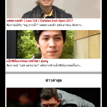
นพพล แสงคำ | Last 128 | Dafabet Irish Open 2017
สัมภาษณ์กับ “หมู ปากน้ำ” นพพล แสงคำ หลังเอาชนะ ฮัมซาร...
แม็กซิมั่มแรกของ เทพไชยา อุ่นหนู
สัมภาษณ์ “เอฟ นครนายก” หลังจากทำแม็กซิมั่มเบรคครั้งแร...
ข่าวล่าสุด