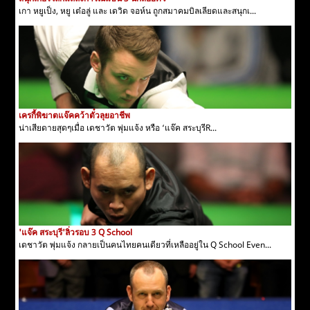
เกา หยูเป็ง, หยู เต๋อลู่ และ เดวิด จอห์น ถูกสมาคมบิลเลียดและสนุกเ...
เครกี้พิฆาตแจ๊คคว้าตั๋วลุยอาชีพ
น่าเสียดายสุดๆเมื่อ เดชาวัต พุ่มแจ้ง หรือ ‘แจ๊ค สระบุรีR...
'แจ๊ค สระบุรี'ลิ่วรอบ 3 Q School
เดชาวัต พุ่มแจ้ง กลายเป็นคนไทยคนเดียวที่เหลืออยู่ใน Q School Even...