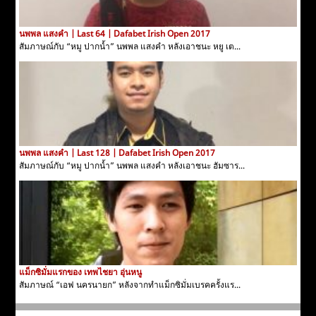
นพพล แสงคำ | Last 64 | Dafabet Irish Open 2017
สัมภาษณ์กับ “หมู ปากน้ำ” นพพล แสงคำ หลังเอาชนะ หยู เต...
นพพล แสงคำ | Last 128 | Dafabet Irish Open 2017
สัมภาษณ์กับ “หมู ปากน้ำ” นพพล แสงคำ หลังเอาชนะ ฮัมซาร...
แม็กซิมั่มแรกของ เทพไชยา อุ่นหนู
สัมภาษณ์ “เอฟ นครนายก” หลังจากทำแม็กซิมั่มเบรคครั้งแร...