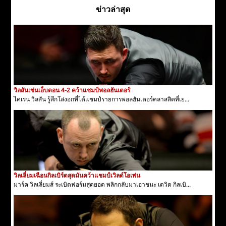
ข่าวล่าสุด
วิลสันเข่นเอ็บดอน 4-2 คว้าแชมป์พอลฮันเตอร์
ไคเรน วิลสัน รู้สึกโล่งอกที่ได้แชมป์รายการพอลฮันเตอร์คลาสสิคที่เย...
วิลเลี่ยมเฉือนกิลเบิร์ตสุดมันคว้าแชมป์เวิลด์โอเพ่น
มาร์ค วิลเลี่ยมส์ ระเบิดฟอร์มสุดยอด พลิกกลับมาเอาชนะ เดวิด กิลเบิ...