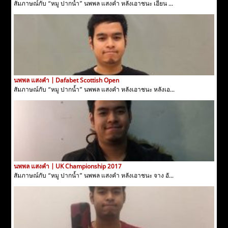
สัมภาษณ์กับ “หมู ปากน้ำ” นพพล แสงคำ หลังเอาชนะ เอียน ...
นพพล แสงคำ | Dafabet Scottish Open
สัมภาษณ์กับ “หมู ปากน้ำ” นพพล แสงคำ หลังเอาชนะ หลังเอ...
นพพล แสงคำ | UK Championship 2017
สัมภาษณ์กับ “หมู ปากน้ำ” นพพล แสงคำ หลังเอาชนะ จาง อั...