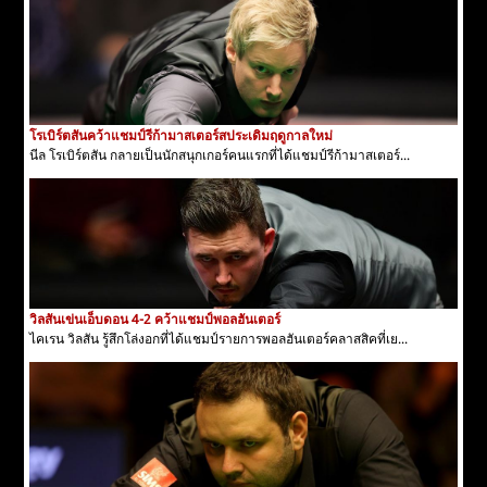
โรเบิร์ตสันคว้าแชมป์รีก้ามาสเตอร์สประเดิมฤดูกาลใหม่
นีล โรเบิร์ตสัน กลายเป็นนักสนุกเกอร์คนแรกที่ได้แชมป์รีก้ามาสเตอร์...
วิลสันเข่นเอ็บดอน 4-2 คว้าแชมป์พอลฮันเตอร์
ไคเรน วิลสัน รู้สึกโล่งอกที่ได้แชมป์รายการพอลฮันเตอร์คลาสสิคที่เย...