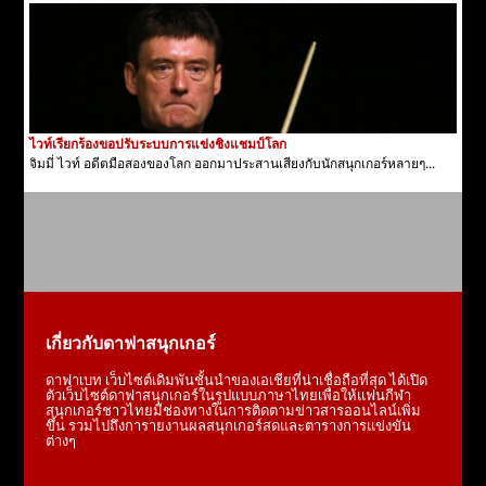
ไวท์เรียกร้องขอปรับระบบการแข่งชิงแชมป์โลก
จิมมี่ ไวท์ อดีตมือสองของโลก ออกมาประสานเสียงกับนักสนุกเกอร์หลายๆ...
เกี่ยวกับดาฟาสนุกเกอร์
ดาฟาเบท เว็บไซต์เดิมพันชั้นนำของเอเชียที่น่าเชื่อถือที่สุด ได้เปิด
ตัวเว็บไซต์ดาฟาสนุกเกอร์ในรูปแบบภาษาไทยเพื่อให้แฟนกีฬา
สนุกเกอร์ชาวไทยมีช่องทางในการติดตามข่าวสารออนไลน์เพิ่ม
ขึ้น รวมไปถึงการายงานผลสนุกเกอร์สดและตารางการแข่งขัน
ต่างๆ