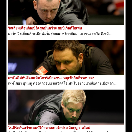
วิลเลี่ยมเฉือนกิลเบิร์ตสุดมันคว้าแชมป์เวิลด์โอเพ่น
มาร์ค วิลเลี่ยมส์ ระเบิดฟอร์มสุดยอด พลิกกลับมาเอาชนะ เดวิด กิลเบิ...
เอฟไล่ไม่ทันโดนแม็คไกวร์เบียดชนะ-หมูเข้าวินลิ่วรอบสอง
เทพไชยา อุ่นหนู ต้องตกรอบแรกเวิลด์โอเพ่นไปอย่างน่าเสียดายเมื่อพลา...
โรเบิร์ตสันคว้าแชมป์รีก้ามาสเตอร์สประเดิมฤดูกาลใหม่