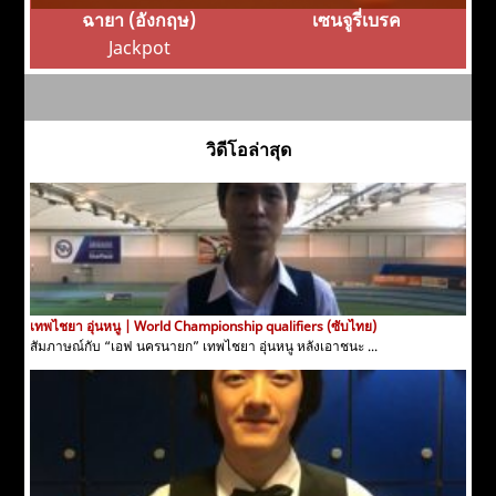
ฉายา (อังกฤษ)
เซนจูรี่เบรค
Jackpot
วิดีโอล่าสุด
เทพไชยา อุ่นหนู | World Championship qualifiers (ซับไทย)
สัมภาษณ์กับ “เอฟ นครนายก” เทพไชยา อุ่นหนู หลังเอาชนะ ...