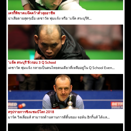
เครกี้พิฆาตแจ๊คคว้าตั๋วลุยอาชีพ
น่าเสียดายสุดๆเมื่อ เดชาวัต พุ่มแจ้ง หรือ ‘แจ๊ค สระบุรีR...
'แจ๊ค สระบุรี'ลิ่วรอบ 3 Q School
เดชาวัต พุ่มแจ้ง กลายเป็นคนไทยคนเดียวที่เหลืออยู่ใน Q School Even...
สรุปรายการชิงแชมป์โลก 2018
มาร์ค วิลเลี่ยมส์ สามารถต้านทานการตีติ้นของ จอห์น ฮิกกิ้นส์ ได้แล...