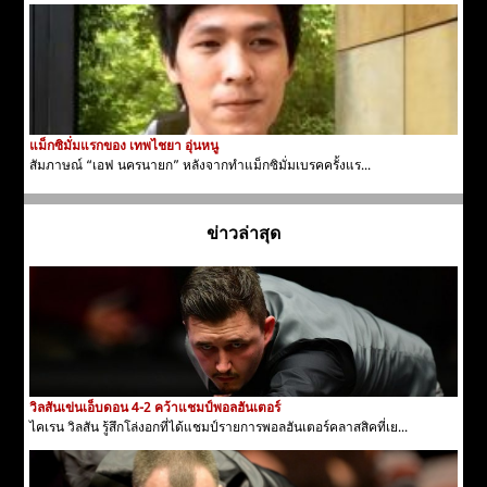
แม็กซิมั่มแรกของ เทพไชยา อุ่นหนู
สัมภาษณ์ “เอฟ นครนายก” หลังจากทำแม็กซิมั่มเบรคครั้งแร...
ข่าวล่าสุด
วิลสันเข่นเอ็บดอน 4-2 คว้าแชมป์พอลฮันเตอร์
ไคเรน วิลสัน รู้สึกโล่งอกที่ได้แชมป์รายการพอลฮันเตอร์คลาสสิคที่เย...