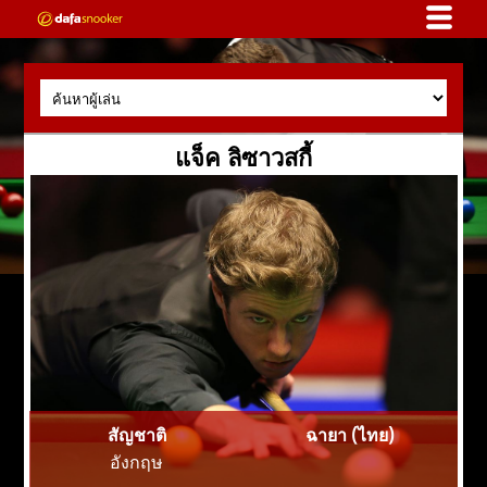
แจ็ค ลิซาวสกี้
สัญชาติ
ฉายา (ไทย)
อังกฤษ