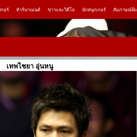
สกอร์
ทัวร์นาเมนต์
ข่าวและวิดีโอ
นักสนุกเกอร์
สัมภาษณ์พิ
เทพไชยา อุ่นหนู