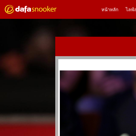
หน้าหลัก
ไลฟ์