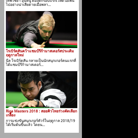
เทพไชยา อุ่นหนู ต้องตกรอบแรกเวิลด์โอเพ่น
ไปอย่างน่าเสียดายเมื่อพลา...
โรเบิร์ตสันคว้าแชมป์รีก้ามาสเตอร์สประเดิม
ฤดูกาลใหม่
นีล โรเบิร์ตสัน กลายเป็นนักสนุกเกอร์คนแรกที่
ได้แชมป์รีก้ามาสเตอร์...
Riga Masters 2018 : สอยคิวไทยร่วงคัดเลือก
เกลี้ยง
การแข่งขันสนุกเกอร์ทัวร์ในฤดูกาล 2018/19
ได้เริ่มต้นขึ้นแล้ว โดยน...