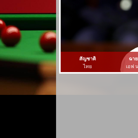
สัญชาติ
ฉาย
ไทย
เอฟ 