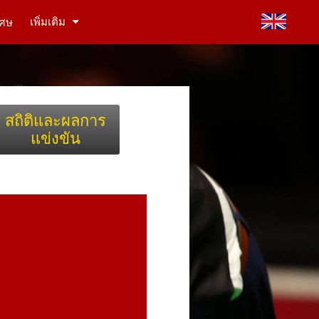
เพิ่มเติม
เศษ
สถิติและผลการ
แข่งขัน