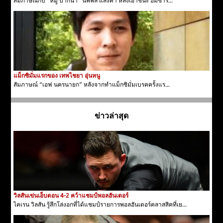
สัมภาษณ์กับ “หมู ปากน้ำ” นพพล แสงคำ หลังเอาชนะ ฮัมซาร...
แม็กซิมั่มแรกของ เทพไชยา อุ่นหนู
สัมภาษณ์ “เอฟ นครนายก” หลังจากทำแม็กซิมั่มเบรคครั้งแร...
ข่าวล่าสุด
วิลสันเข่นเอ็บดอน 4-2 คว้าแชมป์พอลฮันเตอร์
ไคเรน วิลสัน รู้สึกโล่งอกที่ได้แชมป์รายการพอลฮันเตอร์คลาสสิคที่เย...