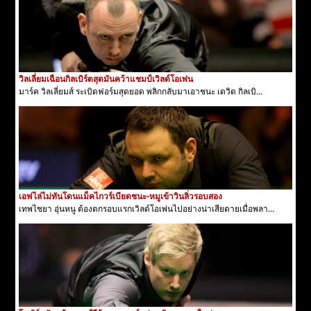
วิลเลี่ยมเฉือนกิลเบิร์ตสุดมันคว้าแชมป์เวิลด์โอเพ่น
มาร์ค วิลเลี่ยมส์ ระเบิดฟอร์มสุดยอด พลิกกลับมาเอาชนะ เดวิด กิลเบิ...
เอฟไล่ไม่ทันโดนแม็คไกวร์เบียดชนะ-หมูเข้าวินลิ่วรอบสอง
เทพไชยา อุ่นหนู ต้องตกรอบแรกเวิลด์โอเพ่นไปอย่างน่าเสียดายเมื่อพลา...