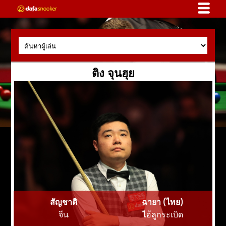
ติง จุนฮุย
สัญชาติ
ฉายา (ไทย)
จีน
ไอ้ลูกระเบิด