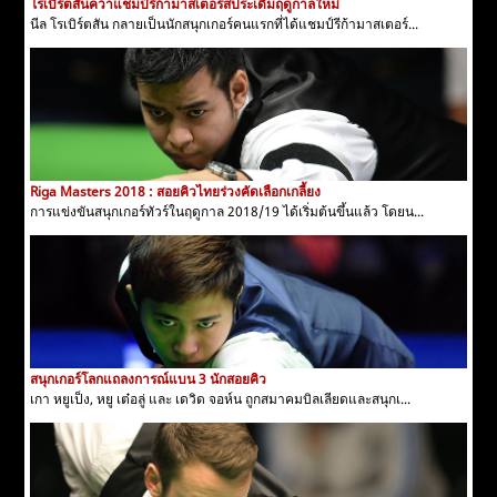
โรเบิร์ตสันคว้าแชมป์รีก้ามาสเตอร์สประเดิมฤดูกาลใหม่
นีล โรเบิร์ตสัน กลายเป็นนักสนุกเกอร์คนแรกที่ได้แชมป์รีก้ามาสเตอร์...
Riga Masters 2018 : สอยคิวไทยร่วงคัดเลือกเกลี้ยง
การแข่งขันสนุกเกอร์ทัวร์ในฤดูกาล 2018/19 ได้เริ่มต้นขึ้นแล้ว โดยน...
สนุกเกอร์โลกแถลงการณ์แบน 3 นักสอยคิว
เกา หยูเป็ง, หยู เต๋อลู่ และ เดวิด จอห์น ถูกสมาคมบิลเลียดและสนุกเ...