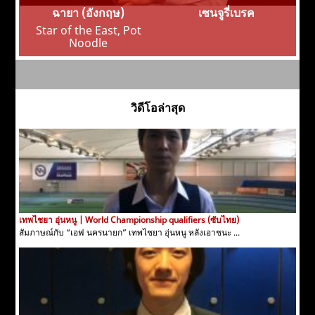
ฉายา (อังกฤษ)
เซนจูรี่เบรค
Star of the East, Pot
Noodle
วิดีโอล่าสุด
เทพไชยา อุ่นหนู | World Championship qualifiers (ซับไทย)
สัมภาษณ์กับ “เอฟ นครนายก” เทพไชยา อุ่นหนู หลังเอาชนะ ...