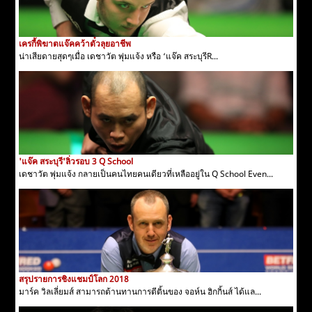
เครกี้พิฆาตแจ๊คคว้าตั๋วลุยอาชีพ
น่าเสียดายสุดๆเมื่อ เดชาวัต พุ่มแจ้ง หรือ ‘แจ๊ค สระบุรีR...
'แจ๊ค สระบุรี'ลิ่วรอบ 3 Q School
เดชาวัต พุ่มแจ้ง กลายเป็นคนไทยคนเดียวที่เหลืออยู่ใน Q School Even...
สรุปรายการชิงแชมป์โลก 2018
มาร์ค วิลเลี่ยมส์ สามารถต้านทานการตีติ้นของ จอห์น ฮิกกิ้นส์ ได้แล...